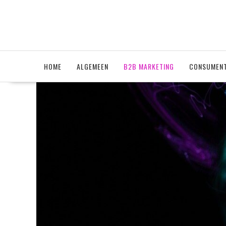
Ga
naar
de
inhoud
HOME
ALGEMEEN
B2B MARKETING
CONSUMENT