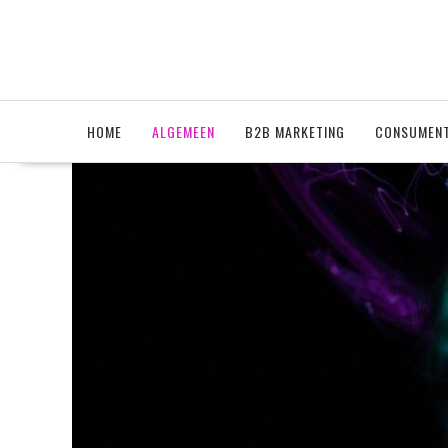
Ga
naar
de
inhoud
HOME
ALGEMEEN
B2B MARKETING
CONSUMENT