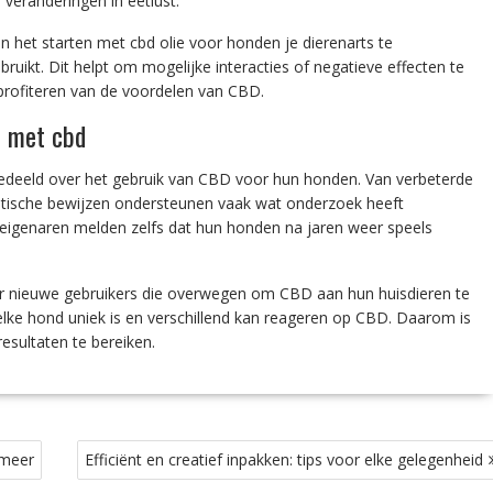
 veranderingen in eetlust.
n het starten met cbd olie voor honden je dierenarts te
ruikt. Dit helpt om mogelijke interacties of negatieve effecten te
 profiteren van de voordelen van CBD.
n met cbd
gedeeld over het gebruik van CBD voor hun honden. Van verbeterde
dotische bewijzen ondersteunen vaak wat onderzoek heeft
igenaren melden zelfs dat hun honden na jaren weer speels
or nieuwe gebruikers die overwegen om CBD aan hun huisdieren te
elke hond uniek is en verschillend kan reageren op CBD. Daarom is
esultaten te bereiken.
smeer
Efficiënt en creatief inpakken: tips voor elke gelegenheid