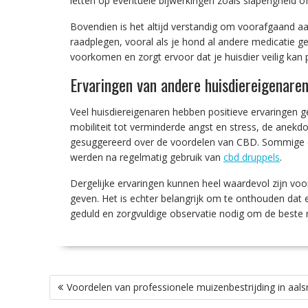
letten op eventuele bijwerkingen zoals slaperigheid of
Bovendien is het altijd verstandig om voorafgaand aa
raadplegen, vooral als je hond al andere medicatie geb
voorkomen en zorgt ervoor dat je huisdier veilig kan
Ervaringen van andere huisdiereigenare
Veel huisdiereigenaren hebben positieve ervaringen 
mobiliteit tot verminderde angst en stress, de anek
gesuggereerd over de voordelen van CBD. Sommige e
werden na regelmatig gebruik van
cbd druppels
.
Dergelijke ervaringen kunnen heel waardevol zijn vo
geven. Het is echter belangrijk om te onthouden dat 
geduld en zorgvuldige observatie nodig om de beste r
Bericht
Voordelen van professionele muizenbestrijding in aal
navigatie