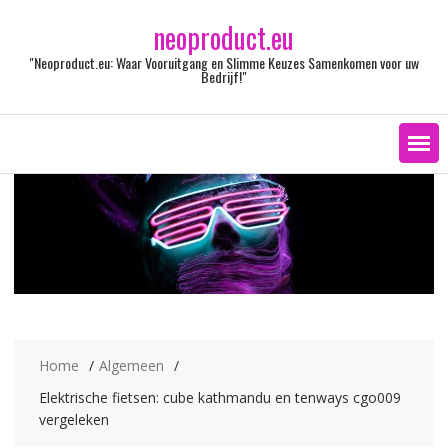
Ga
neoproduct.eu
naar
de
"Neoproduct.eu: Waar Vooruitgang en Slimme Keuzes Samenkomen voor uw
inhoud
Bedrijf!"
Home
Algemeen
Elektrische fietsen: cube kathmandu en tenways cgo009
vergeleken